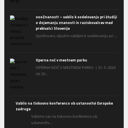
oooZnanost! – vabilo k sodelovanju pri študiji
o dojemanju znanosti in raziskovalcev med
prebivalci Slovenije
Spoštovani, vljudno vabljeni k sodelovanju pri ...
Operna noč v mestnem parku
OPERNA NOČ V MESTNEM PARKU | 31. 5. 2024
ob 20...
Vabilo na tiskovno konferenco ob ustanovitvi Evropske
zadruge
Vabimo vas na tiskovno konferenco ob
ustanovitv...