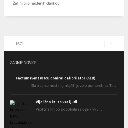
Žal, ni bilo najdenih člankov.
ZADNJE NOVICE
Factumevent vrtcu doniral defibrilator (AED)
Skrb za varnost najmlajših je zelo pomembna. Te...
Vijol’čna kri za vse ljudi
Vijol’čna kri bo popolnila zaloge krvi v ...