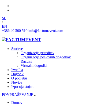
SL
/
EN
+386 40 500 510
info@factumevent.com
Storitve
Organizacija prireditev
Organizacija poslovnih dogodkov
Razpisi
Virtualni dogodki
Izvedba
Dogodki
O podjetju
Novice
Izposoja stojnic
POVPRAŠEVANJE
Domov