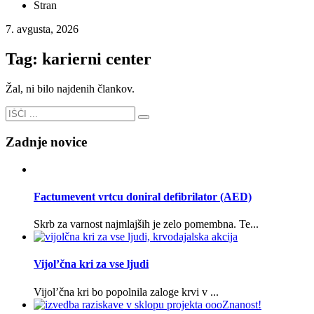
Stran
7. avgusta, 2026
Tag: karierni center
Žal, ni bilo najdenih člankov.
Zadnje novice
Factumevent vrtcu doniral defibrilator (AED)
Skrb za varnost najmlajših je zelo pomembna. Te...
Vijol’čna kri za vse ljudi
Vijol’čna kri bo popolnila zaloge krvi v ...