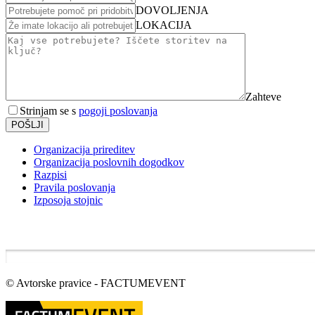
DOVOLJENJA
LOKACIJA
Zahteve
Strinjam se s
pogoji poslovanja
POŠLJI
Organizacija prireditev
Organizacija poslovnih dogodkov
Razpisi
Pravila poslovanja
Izposoja stojnic
© Avtorske pravice - FACTUMEVENT