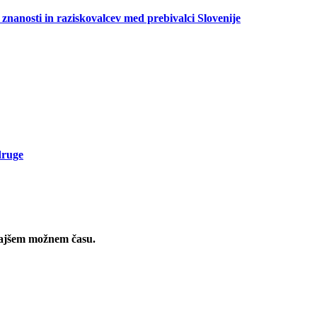
 znanosti in raziskovalcev med prebivalci Slovenije
.
druge
rajšem možnem času.