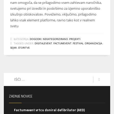
nam omogoča, da se prilagodimo vsem zahtevam naročnika,
svetujemo pri izvedbi in poskrbimo za izjemno uporabniško
izkušnjo obiskovalcev. Povežemo, vključimo, prilagodimo
lahko vsak element platforme, ravno tako kot v realnem
svetu
KATEGORIJA:
DOGODKI
,
NEKATEGORIZIRANO
,
PROJEKTI
TAGGED UNDER:
DIGITALEVENT
,
FACTUMEVENT
,
FESTIVAL
,
ORGANIZACIJA
,
SEJMI
,
STORITVE
ZADNJE NOVICE
Factumevent vrtcu doniral defibrilator (AED)