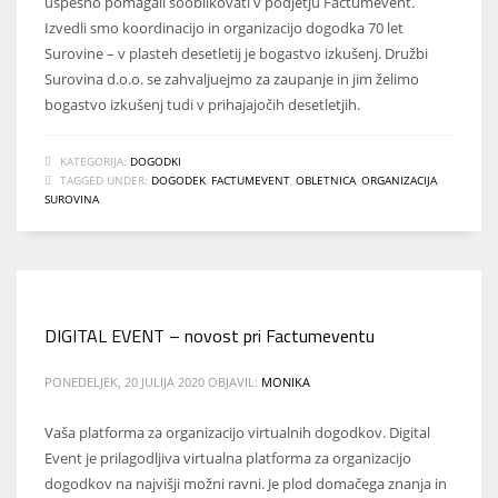
uspešno pomagali sooblikovati v podjetju Factumevent.
Izvedli smo koordinacijo in organizacijo dogodka 70 let
Surovine – v plasteh desetletij je bogastvo izkušenj. Družbi
Surovina d.o.o. se zahvaljuejmo za zaupanje in jim želimo
bogastvo izkušenj tudi v prihajajočih desetletjih.
KATEGORIJA:
DOGODKI
TAGGED UNDER:
DOGODEK
,
FACTUMEVENT
,
OBLETNICA
,
ORGANIZACIJA
,
SUROVINA
DIGITAL EVENT – novost pri Factumeventu
PONEDELJEK, 20 JULIJA 2020
OBJAVIL:
MONIKA
Vaša platforma za organizacijo virtualnih dogodkov. Digital
Event je prilagodljiva virtualna platforma za organizacijo
dogodkov na najvišji možni ravni. Je plod domačega znanja in