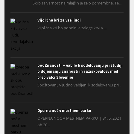
Skrb za varnost najmlajših je zelo pomembna. Te...
Vijol’čna kri za vse ljudi
Vijol’čna kri bo popolnila zaloge krvi v ...
oooZnanost! – vabilo k sodelovanju pri študiji
o dojemanju znanosti in raziskovalcev med
prebivalci Slovenije
Spoštovani, vljudno vabljeni k sodelovanju pri ...
Operna noč v mestnem parku
OPERNA NOČ V MESTNEM PARKU | 31. 5. 2024
ob 20...