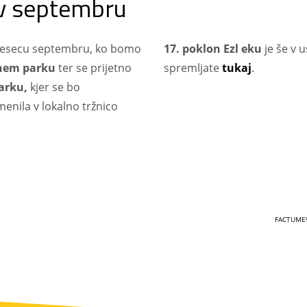
s v septembru
 mesecu septembru, ko bomo
17. poklon Ezl eku
je še v u
tnem parku
ter se prijetno
spremljate
tukaj
.
arku,
kjer se bo
nila v lokalno tržnico
FACTUME