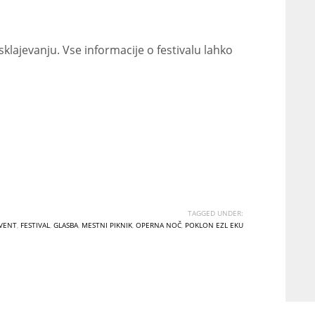
sklajevanju. Vse informacije o festivalu lahko
TAGGED UNDER:
VENT
,
FESTIVAL
,
GLASBA
,
MESTNI PIKNIK
,
OPERNA NOČ
,
POKLON EZL EKU