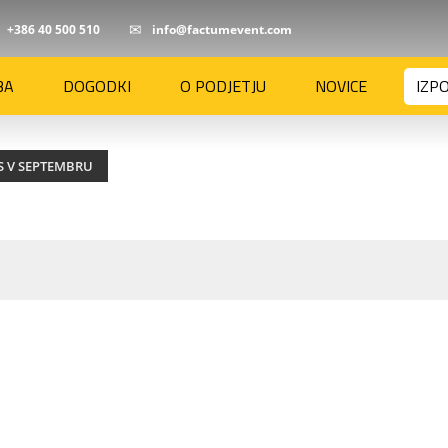
+386 40 500 510
info@factumevent.com
BA
DOGODKI
O PODJETJU
NOVICE
IZP
OS V SEPTEMBRU