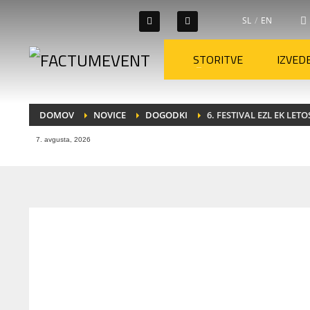
SL
/
EN
STORITVE
IZVED
DOMOV
NOVICE
DOGODKI
6. FESTIVAL EZL EK LET
7. avgusta, 2026
TOREK, 07 APRILA 2020
/
KATEGORIJA:
DOGODKI
,
FESTIVALI