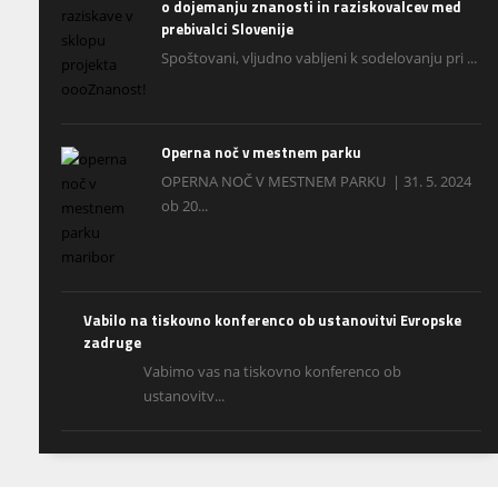
o dojemanju znanosti in raziskovalcev med
prebivalci Slovenije
Spoštovani, vljudno vabljeni k sodelovanju pri ...
Operna noč v mestnem parku
OPERNA NOČ V MESTNEM PARKU | 31. 5. 2024
ob 20...
Vabilo na tiskovno konferenco ob ustanovitvi Evropske
zadruge
Vabimo vas na tiskovno konferenco ob
ustanovitv...