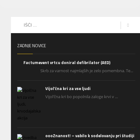
ZADNJE NOVICE
Factumevent vrtcu doniral defibrilator (AED)
Skrb za varnost najmlajših je zelo pomembna. Te...
Vijol’čna kri za vse ljudi
Vijol’čna kri bo popolnila zaloge krvi v ...
oooZnanost! – vabilo k sodelovanju pri študiji