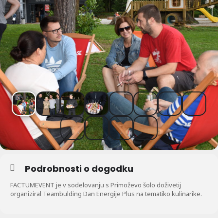
Podrobnosti o dogodku
FACTUMEVENT je v sodelovanju s Primoževo šolo doživetij
organiziral Teambulding Dan Energije Plus na tematiko kulinarike.