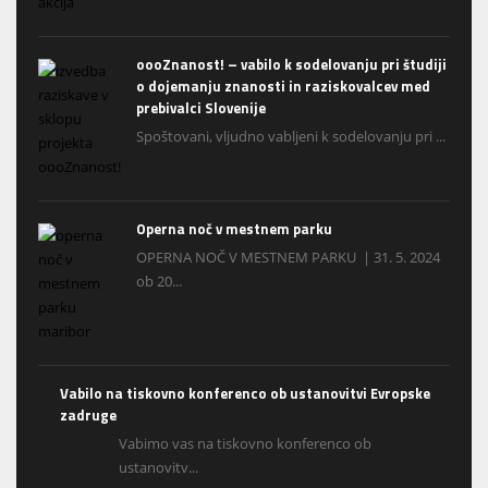
oooZnanost! – vabilo k sodelovanju pri študiji
o dojemanju znanosti in raziskovalcev med
prebivalci Slovenije
Spoštovani, vljudno vabljeni k sodelovanju pri ...
Operna noč v mestnem parku
OPERNA NOČ V MESTNEM PARKU | 31. 5. 2024
ob 20...
Vabilo na tiskovno konferenco ob ustanovitvi Evropske
zadruge
Vabimo vas na tiskovno konferenco ob
ustanovitv...