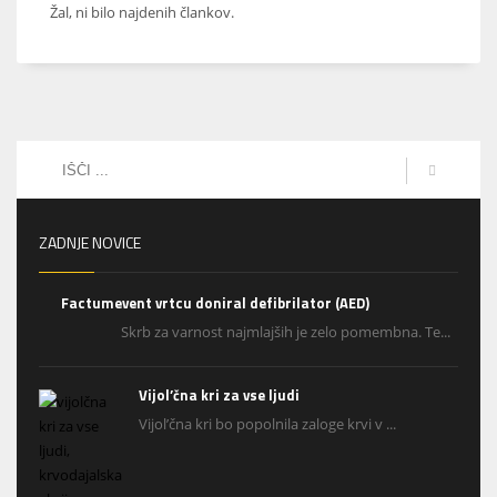
Žal, ni bilo najdenih člankov.
ZADNJE NOVICE
Factumevent vrtcu doniral defibrilator (AED)
Skrb za varnost najmlajših je zelo pomembna. Te...
Vijol’čna kri za vse ljudi
Vijol’čna kri bo popolnila zaloge krvi v ...