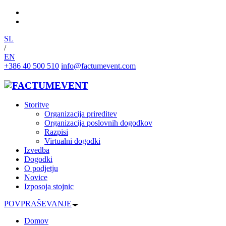
SL
/
EN
+386 40 500 510
info@factumevent.com
Storitve
Organizacija prireditev
Organizacija poslovnih dogodkov
Razpisi
Virtualni dogodki
Izvedba
Dogodki
O podjetju
Novice
Izposoja stojnic
POVPRAŠEVANJE
Domov